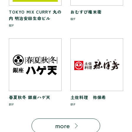
TOKYO MIX CURRY 丸の
おむすび権米衛
内 明治安田生命ビル
B2F
B2F
春夏秋冬 銀座ハゲ天
土佐料理 祢保希
B1F
B1F
more