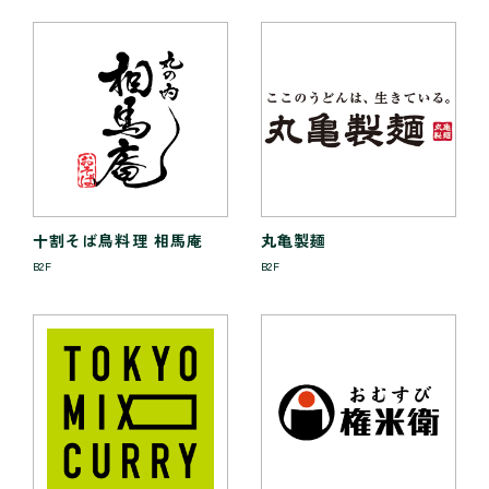
十割そば鳥料理 相馬庵
丸亀製麺
B2F
B2F