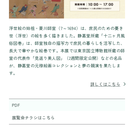
浮世絵の始祖・菱川師宣（?～1694）は、庶民のための憂き
世（浮世）の絵を多く描きました。静嘉堂所蔵「十二ヶ月風
俗図巻」は、師宣独自の描写力で庶民の暮らしを活写した、
長大で華やかな絵巻です。本展では東京国立博物館所蔵の師
宣の代表作「見返り美人図」（2週間限定公開）などの名品
が、静嘉堂の元禄絵画コレクションと夢の競演を果たしま
す。
詳しくはこちら
PDF
展覧会チラシはこちら